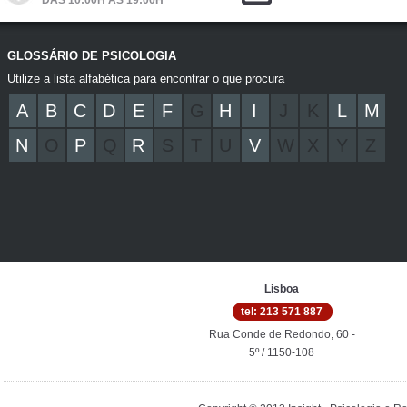
DAS 10:00H ÀS 19:00H
GLOSSÁRIO DE PSICOLOGIA
Utilize a lista alfabética para encontrar o que procura
A
B
C
D
E
F
G
H
I
J
K
L
M
N
O
P
Q
R
S
T
U
V
W
X
Y
Z
Lisboa
tel: 213 571 887
Rua Conde de Redondo, 60 -
5º / 1150-108