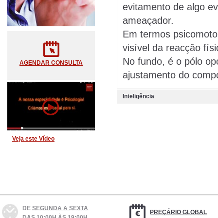
evitamento de algo e
ameaçador.
Em termos psicomotor
visível da reacção fí
No fundo, é o pólo op
AGENDAR CONSULTA
ajustamento do compor
Inteligência
Veja este Vídeo
DE
SEGUNDA A SEXTA
PREÇÁRIO GLOBAL
DAS 10:00H ÀS 19:00H