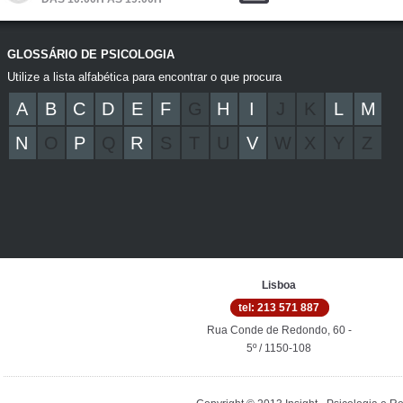
GLOSSÁRIO DE PSICOLOGIA
Utilize a lista alfabética para encontrar o que procura
A
B
C
D
E
F
G
H
I
J
K
L
M
N
O
P
Q
R
S
T
U
V
W
X
Y
Z
Lisboa
tel: 213 571 887
Rua Conde de Redondo, 60 -
5º / 1150-108