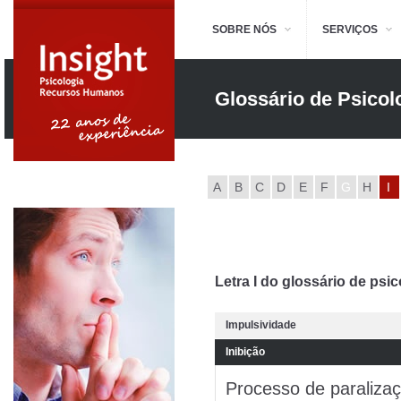
SOBRE NÓS
SERVIÇOS
Glossário de Psicol
A
B
C
D
E
F
G
H
I
Letra I do glossário de psic
Impulsividade
Inibição
Processo de paraliza