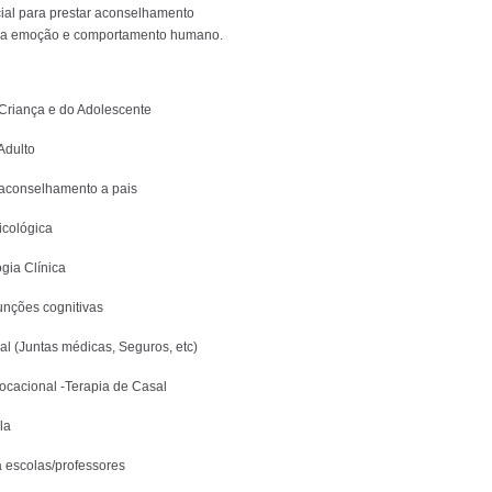
ial para prestar aconselhamento
 da emoção e comportamento humano.
Criança e do Adolescente
Adulto
 aconselhamento a pais
icológica
gia Clínica
nções cognitivas
al (Juntas médicas, Seguros, etc)
ocacional -Terapia de Casal
la
a escolas/professores