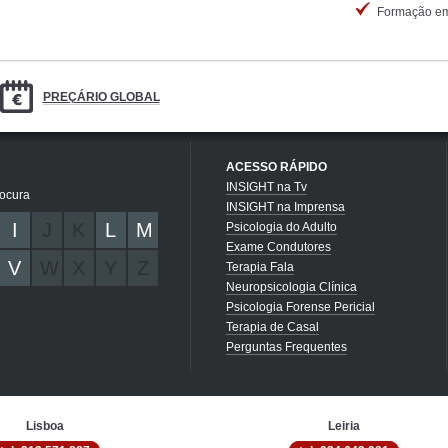
Formação em
PREÇÁRIO GLOBAL
ACESSO RÁPIDO
INSIGHT na Tv
rocura
INSIGHT na Imprensa
I
J
K
L
M
Psicologia do Adulto
Exame Condutores
V
W
X
Y
Z
Terapia Fala
Neuropsicologia Clínica
Psicologia Forense Pericial
Terapia de Casal
Perguntas Frequentes
Lisboa
Leiria