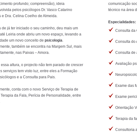
imento profundo; compreensão), ideia
comunicação soc
olvida pelos psicólogos Dr. Vasco Catarino
técnico na área
 e Dra. Celina Coelho de Almeida.
Especialidades:
 de já ter iniciado o seu caminho, deu mais um
Consulta da 
até Leiria onde abriu um novo espaço, levando a
idade um novo conceito de
psicologia
.
Consulta do 
mente, também se encontra na Margem Sul, mais
tamente, nas Paivas – Amora.
Consulta de
Avaliação ps
essa altura, o projecto não tem parado de crescer
s serviços tem visto luz, entre eles a Formação
Neuropsicolo
sicólogos e a Consulta para Pais.
Exame das fu
mente, conta com o novo Serviço de Terapia de
 Terapia da Fala, Perícia de Personalidade, entre
Exame perici
.
Orientação V
Terapia da fa
Consultoria 