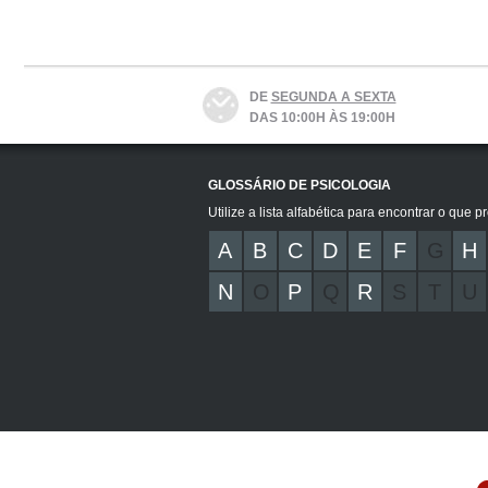
DE
SEGUNDA A SEXTA
DAS 10:00H ÀS 19:00H
GLOSSÁRIO DE PSICOLOGIA
Utilize a lista alfabética para encontrar o que p
A
B
C
D
E
F
G
H
N
O
P
Q
R
S
T
U