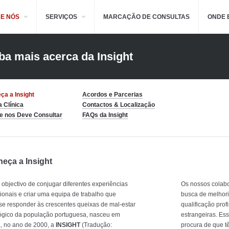
E NÓS
SERVIÇOS
MARCAÇÃO DE CONSULTAS
ONDE 
ba mais acerca da Insight
ça a Insight
Acordos e Parcerias
 Clínica
Contactos & Localização
e nos Deve Consultar
FAQs da Insight
eça a Insight
objectivo de conjugar diferentes experiências
Os nossos colab
sionais e criar uma equipa de trabalho que
busca de melhor
e responder às crescentes queixas de mal-estar
qualificação prof
ógico da população portuguesa, nasceu em
estrangeiras. Ess
, no ano de 2000, a
INSIGHT
(Tradução:
procura de que t