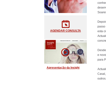
conhec
desenv
Soares
Depois
passo 
AGENDAR CONSULTA
esta c
Actual
concre
Desde 
e novo
para P
Apresentação da Insight
Actual
Casal,
outros