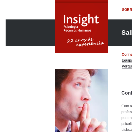
SOBR
Sai
Conhe
Equipa
Porqu
Conh
Com o 
profis
pudess
psicol
Lisboa