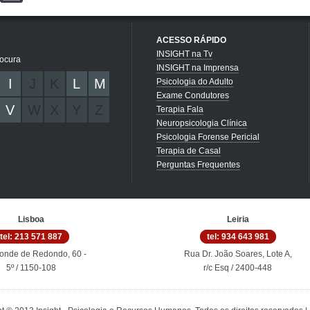
ACESSO RÁPIDO
INSIGHT na Tv
rocura
INSIGHT na Imprensa
I
J
K
L
M
Psicologia do Adulto
Exame Condutores
V
W
X
Y
Z
Terapia Fala
Neuropsicologia Clínica
Psicologia Forense Pericial
Terapia de Casal
Perguntas Frequentes
Lisboa
Leiria
tel: 213 571 887
tel: 934 643 981
onde de Redondo, 60 -
Rua Dr. João Soares, Lote A,
5º / 1150-108
r/c Esq / 2400-448