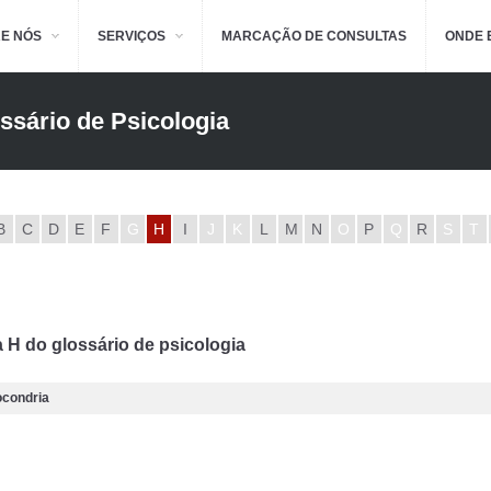
E NÓS
SERVIÇOS
MARCAÇÃO DE CONSULTAS
ONDE 
ssário de Psicologia
B
C
D
E
F
G
H
I
J
K
L
M
N
O
P
Q
R
S
T
a H do glossário de psicologia
ocondria