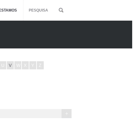
ESTAMOS
PESQUISA
U
V
W
X
Y
Z