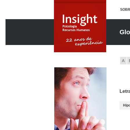
SOBR
Glo
A
Letr
Hip