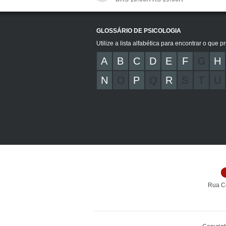
GLOSSÁRIO DE PSICOLOGIA
Utilize a lista alfabética para encontrar o que p
A
B
C
D
E
F
G
H
N
O
P
Q
R
S
T
U
Rua C