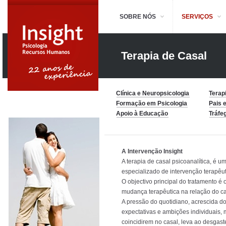
SOBRE NÓS
SERVIÇOS
Terapia de Casal
Clínica e Neuropsicologia
Terap
Formação em Psicologia
Pais e
Apoio à Educação
Tráfe
A Intervenção Insight
A terapia de casal psicoanalítica, é u
especializado de intervenção terapêut
O objectivo principal do tratamento é
mudança terapêutica na relação do ca
A pressão do quotidiano, acrescida do
expectativas e ambições individuais, 
coincidirem no casal, leva ao desgast