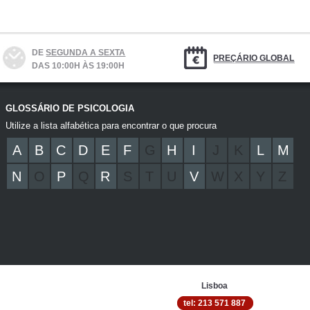
DE
SEGUNDA A SEXTA
PREÇÁRIO GLOBAL
DAS 10:00H ÀS 19:00H
GLOSSÁRIO DE PSICOLOGIA
Utilize a lista alfabética para encontrar o que procura
A
B
C
D
E
F
G
H
I
J
K
L
M
N
O
P
Q
R
S
T
U
V
W
X
Y
Z
Lisboa
tel: 213 571 887